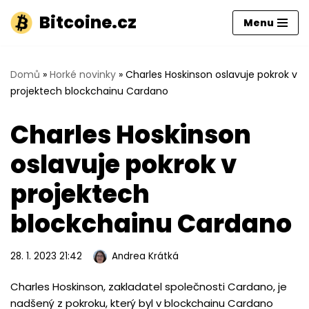
Bitcoine.cz
Menu
Přeskočit
na
obsah
Domů
»
Horké novinky
»
Charles Hoskinson oslavuje pokrok v
projektech blockchainu Cardano
Charles Hoskinson
oslavuje pokrok v
projektech
blockchainu Cardano
28. 1. 2023 21:42
Andrea Krátká
Charles Hoskinson, zakladatel společnosti Cardano, je
nadšený z pokroku, který byl v blockchainu Cardano