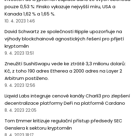
pouze 0,53 %: Finsko vykazuje nejvyšší míru, USA a
Kanada 1,62 % a 1,65 %.
10. 4. 2023 1:46
David Schwartz ze společnosti Ripple upozorňuje na
výhody blockchainově agnostických řešení pro přijetí
kryptoměn
9. 4. 2023 13:51
Zneužití SushiSwapu vede ke ztrátě 3,3 milionu dolarů:
Kč, z toho 190 adres Etherea a 2000 adres na Layer 2
Arbitrum postiženo.
9. 4. 2023 12:56
Liqwid Labs integruje cenové kanály Charli3 pro zlepšení
decentralizace platformy DeFi na platformě Cardano
8. 4. 2023 22:05
Tom Emmer kritizuje regulační přístup předsedy SEC
Genslera k sektoru kryptoměn
8. 4. 2023 18:17