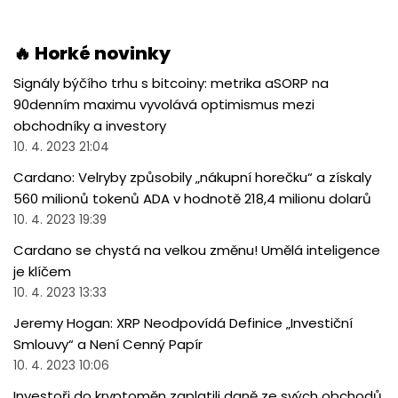
🔥 Horké novinky
Signály býčího trhu s bitcoiny: metrika aSORP na
90denním maximu vyvolává optimismus mezi
obchodníky a investory
10. 4. 2023 21:04
Cardano: Velryby způsobily „nákupní horečku“ a získaly
560 milionů tokenů ADA v hodnotě 218,4 milionu dolarů
10. 4. 2023 19:39
Cardano se chystá na velkou změnu! Umělá inteligence
je klíčem
10. 4. 2023 13:33
Jeremy Hogan: XRP Neodpovídá Definice „Investiční
Smlouvy“ a Není Cenný Papír
10. 4. 2023 10:06
Investoři do kryptoměn zaplatili daně ze svých obchodů