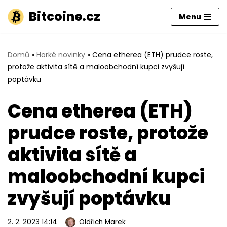
Bitcoine.cz
Menu
Přeskočit
na
obsah
Domů
»
Horké novinky
»
Cena etherea (ETH) prudce roste,
protože aktivita sítě a maloobchodní kupci zvyšují
poptávku
Cena etherea (ETH)
prudce roste, protože
aktivita sítě a
maloobchodní kupci
zvyšují poptávku
2. 2. 2023 14:14
Oldřich Marek