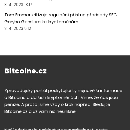
8. 4. 2023 18:17
Tom Emmer kritizuje regulační přístup předsedy SEC
Garyho Genslera ke kryptoměnám
8. 4. 2023 5:12
Bitcoine.cz
Zpravodajský portál poskytující ty nejnovější informace
o Bitcoinu a dalších kryptoměnách. Víme, že čas jsou
peníze. A proto jsme vždy o krok napřed. Sledujte
Bitcoine.cz a už vám nic neunikne.
Naší prioritou je rychlost a srozumitelnost, proto