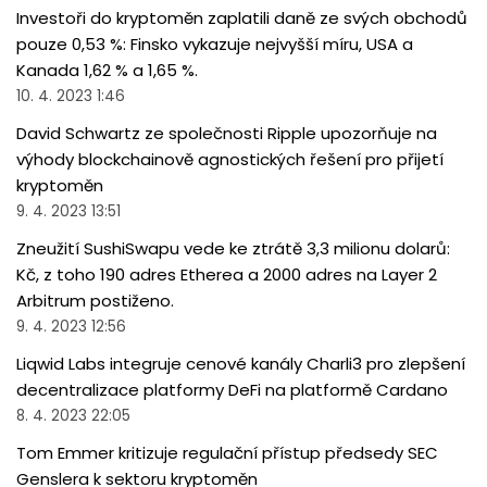
Investoři do kryptoměn zaplatili daně ze svých obchodů
pouze 0,53 %: Finsko vykazuje nejvyšší míru, USA a
Kanada 1,62 % a 1,65 %.
10. 4. 2023 1:46
David Schwartz ze společnosti Ripple upozorňuje na
výhody blockchainově agnostických řešení pro přijetí
kryptoměn
9. 4. 2023 13:51
Zneužití SushiSwapu vede ke ztrátě 3,3 milionu dolarů:
Kč, z toho 190 adres Etherea a 2000 adres na Layer 2
Arbitrum postiženo.
9. 4. 2023 12:56
Liqwid Labs integruje cenové kanály Charli3 pro zlepšení
decentralizace platformy DeFi na platformě Cardano
8. 4. 2023 22:05
Tom Emmer kritizuje regulační přístup předsedy SEC
Genslera k sektoru kryptoměn