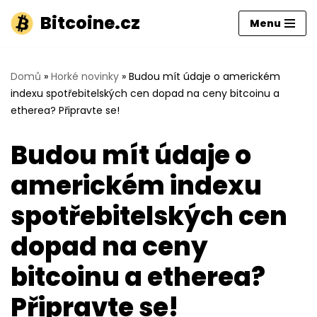
Bitcoine.cz
Menu
Přeskočit
na
obsah
Domů
»
Horké novinky
»
Budou mít údaje o americkém
indexu spotřebitelských cen dopad na ceny bitcoinu a
etherea? Připravte se!
Budou mít údaje o
americkém indexu
spotřebitelských cen
dopad na ceny
bitcoinu a etherea?
Připravte se!