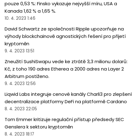
pouze 0,53 %: Finsko vykazuje nejvyšší míru, USA a
Kanada 1,62 % a 1,65 %.
10. 4. 2023 1:46
David Schwartz ze společnosti Ripple upozorňuje na
výhody blockchainově agnostických řešení pro přijetí
kryptoměn
9. 4. 2023 13:51
Zneužití SushiSwapu vede ke ztrátě 3,3 milionu dolarů:
Kč, z toho 190 adres Etherea a 2000 adres na Layer 2
Arbitrum postiženo.
9. 4. 2023 12:56
Liqwid Labs integruje cenové kanály Charli3 pro zlepšení
decentralizace platformy DeFi na platformě Cardano
8. 4. 2023 22:05
Tom Emmer kritizuje regulační přístup předsedy SEC
Genslera k sektoru kryptoměn
8. 4. 2023 18:17