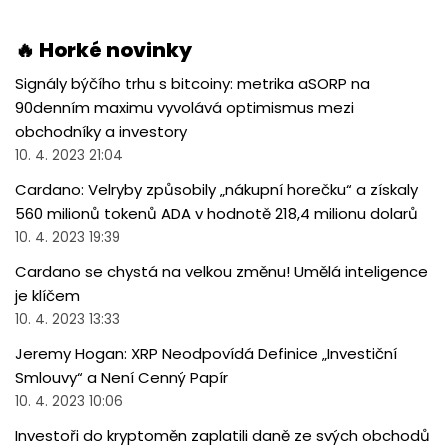
🔥 Horké novinky
Signály býčího trhu s bitcoiny: metrika aSORP na
90denním maximu vyvolává optimismus mezi
obchodníky a investory
10. 4. 2023 21:04
Cardano: Velryby způsobily „nákupní horečku“ a získaly
560 milionů tokenů ADA v hodnotě 218,4 milionu dolarů
10. 4. 2023 19:39
Cardano se chystá na velkou změnu! Umělá inteligence
je klíčem
10. 4. 2023 13:33
Jeremy Hogan: XRP Neodpovídá Definice „Investiční
Smlouvy“ a Není Cenný Papír
10. 4. 2023 10:06
Investoři do kryptoměn zaplatili daně ze svých obchodů