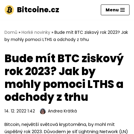
Bitcoine.cz
Menu
Přeskočit
na
obsah
Domů
»
Horké novinky
»
Bude mít BTC ziskový rok 2023? Jak
by mohly pomoci LTHS a odchody z trhu
Bude mít BTC ziskový
rok 2023? Jak by
mohly pomoci LTHS a
odchody z trhu
14. 12. 2022 1:42
Andrea Krátká
Bitcoin, největší světová kryptoměna, by mohl mít
úspěšný rok 2023. Důvodem je síť Lightning Network (LN)