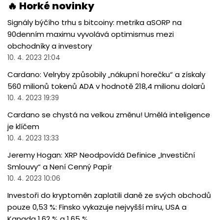
🔥 Horké novinky
Signály býčího trhu s bitcoiny: metrika aSORP na
90denním maximu vyvolává optimismus mezi
obchodníky a investory
10. 4. 2023 21:04
Cardano: Velryby způsobily „nákupní horečku“ a získaly
560 milionů tokenů ADA v hodnotě 218,4 milionu dolarů
10. 4. 2023 19:39
Cardano se chystá na velkou změnu! Umělá inteligence
je klíčem
10. 4. 2023 13:33
Jeremy Hogan: XRP Neodpovídá Definice „Investiční
Smlouvy“ a Není Cenný Papír
10. 4. 2023 10:06
Investoři do kryptoměn zaplatili daně ze svých obchodů
pouze 0,53 %: Finsko vykazuje nejvyšší míru, USA a
Kanada 1,62 % a 1,65 %.