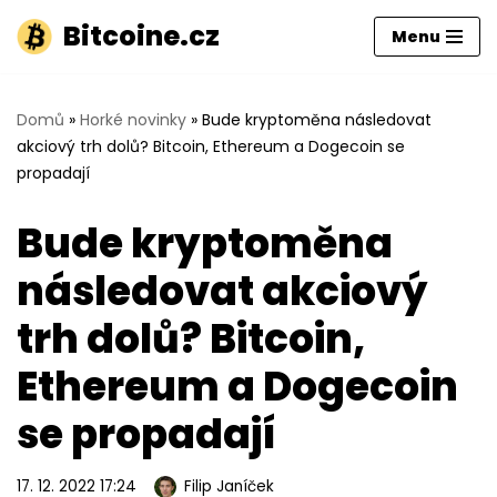
Bitcoine.cz
Menu
Přeskočit
na
obsah
Domů
»
Horké novinky
»
Bude kryptoměna následovat
akciový trh dolů? Bitcoin, Ethereum a Dogecoin se
propadají
Bude kryptoměna
následovat akciový
trh dolů? Bitcoin,
Ethereum a Dogecoin
se propadají
17. 12. 2022 17:24
Filip Janíček