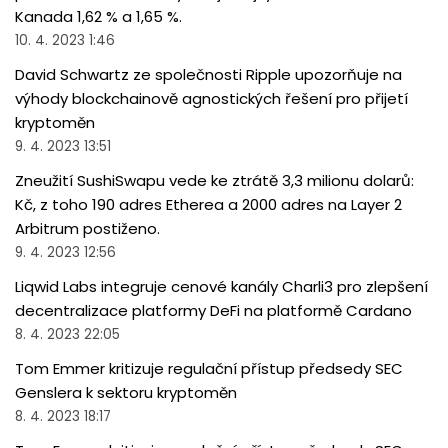
Kanada 1,62 % a 1,65 %.
10. 4. 2023 1:46
David Schwartz ze společnosti Ripple upozorňuje na
výhody blockchainově agnostických řešení pro přijetí
kryptoměn
9. 4. 2023 13:51
Zneužití SushiSwapu vede ke ztrátě 3,3 milionu dolarů:
Kč, z toho 190 adres Etherea a 2000 adres na Layer 2
Arbitrum postiženo.
9. 4. 2023 12:56
Liqwid Labs integruje cenové kanály Charli3 pro zlepšení
decentralizace platformy DeFi na platformě Cardano
8. 4. 2023 22:05
Tom Emmer kritizuje regulační přístup předsedy SEC
Genslera k sektoru kryptoměn
8. 4. 2023 18:17