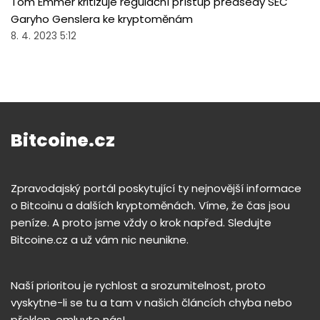
Tom Emmer kritizuje regulační přístup předsedy SEC
Garyho Genslera ke kryptoměnám
8. 4. 2023 5:12
Bitcoine.cz
Zpravodajský portál poskytující ty nejnovější informace
o Bitcoinu a dalších kryptoměnách. Víme, že čas jsou
peníze. A proto jsme vždy o krok napřed. Sledujte
Bitcoine.cz a už vám nic neunikne.
Naší prioritou je rychlost a srozumitelnost, proto
vyskytne-li se tu a tam v našich článcích chyba nebo
překlep, omluvte nás!