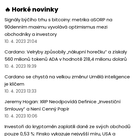
🔥 Horké novinky
Signály býčího trhu s bitcoiny: metrika aSORP na
90denním maximu vyvolává optimismus mezi
obchodníky a investory
10. 4. 2023 21:04
Cardano: Velryby způsobily „nákupní horečku“ a získaly
560 milionů tokenů ADA v hodnotě 218,4 milionu dolarů
10. 4. 2023 19:39
Cardano se chystá na velkou změnu! Umělá inteligence
je klíčem
10. 4. 2023 13:33
Jeremy Hogan: XRP Neodpovídá Definice „Investiční
Smlouvy“ a Není Cenný Papír
10. 4. 2023 10:06
Investoři do kryptoměn zaplatili daně ze svých obchodů
pouze 0,53 %: Finsko vykazuje nejvyšší míru, USA a