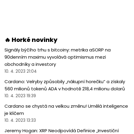
🔥 Horké novinky
Signály býčího trhu s bitcoiny: metrika aSORP na
90denním maximu vyvolává optimismus mezi
obchodníky a investory
10. 4. 2023 21:04
Cardano: Velryby způsobily „nákupní horečku“ a získaly
560 milionů tokenů ADA v hodnotě 218,4 milionu dolarů
10. 4. 2023 19:39
Cardano se chystá na velkou změnu! Umělá inteligence
je klíčem
10. 4. 2023 13:33
Jeremy Hogan: XRP Neodpovídá Definice „Investiční