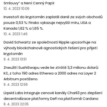
Smlouvy“ a Není Cenný Papír
10. 4. 2023 10:06
Investoři do kryptoměn zaplatili daně ze svých obchodů
pouze 0,53 %: Finsko vykazuje nejvyšší míru, USA a
Kanada 1,62 % a 1,65 %.
10. 4. 2023 1:46
David Schwartz ze společnosti Ripple upozorňuje na
výhody blockchainově agnostických řešení pro přijetí
kryptoměn
9. 4. 2023 13:51
Zneužití SushiSwapu vede ke ztrátě 3,3 milionu dolarů:
Kč, z toho 190 adres Etherea a 2000 adres na Layer 2
Arbitrum postiženo.
9. 4. 2023 12:56
Liqwid Labs integruje cenové kanály Charli3 pro zlepšení
decentralizace platformy DeFi na platformě Cardano
8. 4. 2023 22:05