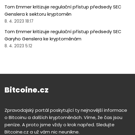
Tom Emmer kritizuje regulační přístup předsedy SEC
Genslera k sektoru kryptoměn
8. 4. 2023 18:17
Tom Emmer kritizuje regulační přístup předsedy SEC
Garyho Genslera ke kryptoměnám
8. 4. 2023 5:12
Bitcoine.cz
Zpravodajský portál poskytující ty nejnovější informace
o Bitcoinu a dalších kryptoměnách. Víme, že čas jsou
peníze. A proto jsme vždy o krok napřed. Sledujte
Bitcoine.cz a už vám nic neunikne.