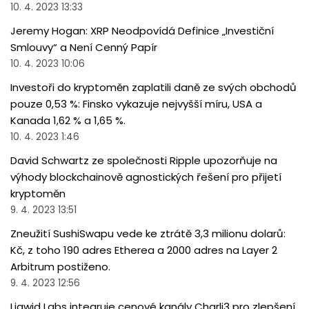
10. 4. 2023 13:33
Jeremy Hogan: XRP Neodpovídá Definice „Investiční
Smlouvy“ a Není Cenný Papír
10. 4. 2023 10:06
Investoři do kryptoměn zaplatili daně ze svých obchodů
pouze 0,53 %: Finsko vykazuje nejvyšší míru, USA a
Kanada 1,62 % a 1,65 %.
10. 4. 2023 1:46
David Schwartz ze společnosti Ripple upozorňuje na
výhody blockchainově agnostických řešení pro přijetí
kryptoměn
9. 4. 2023 13:51
Zneužití SushiSwapu vede ke ztrátě 3,3 milionu dolarů:
Kč, z toho 190 adres Etherea a 2000 adres na Layer 2
Arbitrum postiženo.
9. 4. 2023 12:56
Liqwid Labs integruje cenové kanály Charli3 pro zlepšení