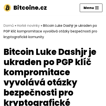
Bitcoine.cz
Menu
Přeskočit
na
obsah
Domů
»
Horké novinky
»
Bitcoin Luke Dashjr je ukraden po
PGP klíč kompromitace vyvolává otázky bezpečnosti pro
kryptografické komunity
Bitcoin Luke Dashjr je
ukraden po PGP klíč
kompromitace
vyvolává otázky
bezpečnosti pro
kryptografické