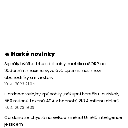
🔥 Horké novinky
Signály býčího trhu s bitcoiny: metrika aSORP na
90denním maximu vyvolává optimismus mezi
obchodníky a investory
10. 4. 2023 21:04
Cardano: Velryby způsobily „nákupní horečku“ a získaly
560 milionů tokenů ADA v hodnotě 218,4 milionu dolarů
10. 4. 2023 19:39
Cardano se chystá na velkou změnu! Umělá inteligence
je klíčem