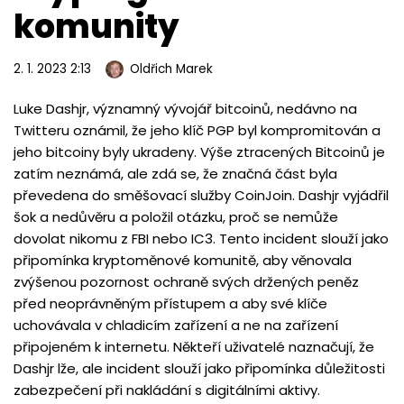
komunity
2. 1. 2023 2:13
Oldřich Marek
Luke Dashjr, významný vývojář bitcoinů, nedávno na
Twitteru oznámil, že jeho klíč PGP byl kompromitován a
jeho bitcoiny byly ukradeny. Výše ztracených Bitcoinů je
zatím neznámá, ale zdá se, že značná část byla
převedena do směšovací služby CoinJoin. Dashjr vyjádřil
šok a nedůvěru a položil otázku, proč se nemůže
dovolat nikomu z FBI nebo IC3. Tento incident slouží jako
připomínka kryptoměnové komunitě, aby věnovala
zvýšenou pozornost ochraně svých držených peněz
před neoprávněným přístupem a aby své klíče
uchovávala v chladicím zařízení a ne na zařízení
připojeném k internetu. Někteří uživatelé naznačují, že
Dashjr lže, ale incident slouží jako připomínka důležitosti
zabezpečení při nakládání s digitálními aktivy.