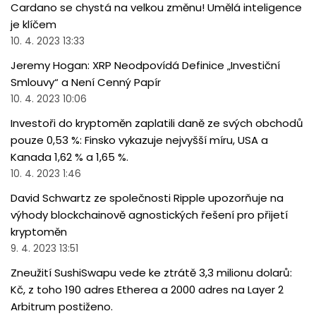
Cardano se chystá na velkou změnu! Umělá inteligence
je klíčem
10. 4. 2023 13:33
Jeremy Hogan: XRP Neodpovídá Definice „Investiční
Smlouvy“ a Není Cenný Papír
10. 4. 2023 10:06
Investoři do kryptoměn zaplatili daně ze svých obchodů
pouze 0,53 %: Finsko vykazuje nejvyšší míru, USA a
Kanada 1,62 % a 1,65 %.
10. 4. 2023 1:46
David Schwartz ze společnosti Ripple upozorňuje na
výhody blockchainově agnostických řešení pro přijetí
kryptoměn
9. 4. 2023 13:51
Zneužití SushiSwapu vede ke ztrátě 3,3 milionu dolarů:
Kč, z toho 190 adres Etherea a 2000 adres na Layer 2
Arbitrum postiženo.