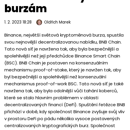
burzám
1. 2. 2023 18:28
Oldřich Marek
Binance, největší světová kryptoměnová burza, spustila
svou nejnovější decentralizovanou nabídku, BNB Chain.
Tato nová síť je navržena tak, aby byla bezpečnější a
spolehlivější než její předchůdce Binance Smart Chain
(BSC). BNB Chain je postaven na konsenzuálním
mechanismu proof-of-stake, který je navržen tak, aby
byl bezpečnější a spolehlivější než konsenzuální
mechanismus proof-of-work BSC. Tato nová síť je také
navržena tak, aby byla odolnější vůči tahání koberců,
které se stalo hlavním problémem v oblasti
decentralizovaných financí (DeFi). Spuštění řetězce BNB
přichází v době, kdy společnost Binance zvyšuje svůj vliv
v prostoru DeFi po pádu několika vysoce postavených
centralizovaných kryptografických burz. Společnost