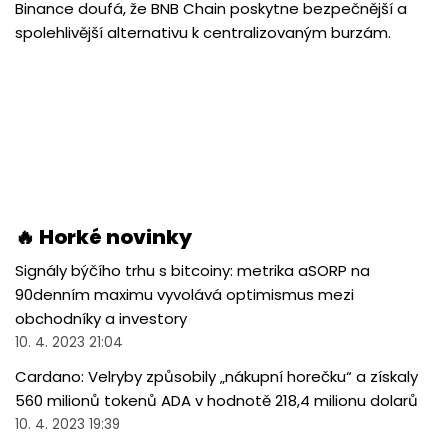
Binance doufá, že BNB Chain poskytne bezpečnější a
spolehlivější alternativu k centralizovaným burzám.
🔥 Horké novinky
Signály býčího trhu s bitcoiny: metrika aSORP na
90denním maximu vyvolává optimismus mezi
obchodníky a investory
10. 4. 2023 21:04
Cardano: Velryby způsobily „nákupní horečku“ a získaly
560 milionů tokenů ADA v hodnotě 218,4 milionu dolarů
10. 4. 2023 19:39