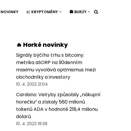
É NOVINKY
📈 KRYPTOMĚNY
🏦 BURZY
🔥 Horké novinky
Signály býčího trhu s bitcoiny:
metrika aSORP na 90denním
maximu vyvolává optimismus mezi
obchodníky a investory
10. 4. 2023 21:04
Cardano: Velryby způsobily „nákupní
horečku“ a získaly 560 milionů
tokenů ADA v hodnotě 218,4 milionu
dolarů
10. 4. 2023 19:39