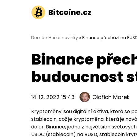
Bitcoine.cz
Přeskočit
na
obsah
Domů
»
Horké novinky
»
Binance přechází na BUSD
Binance přech
budoucnost s
14. 12. 2022 15:43
Oldřich Marek
Kryptoměny jsou digitální aktiva, která se 
stablecoin, což je kryptoměna, která je navá
dolar. Binance, jedna z největších světov
USDC (stablecoin) na BUSD, stablecoin kry