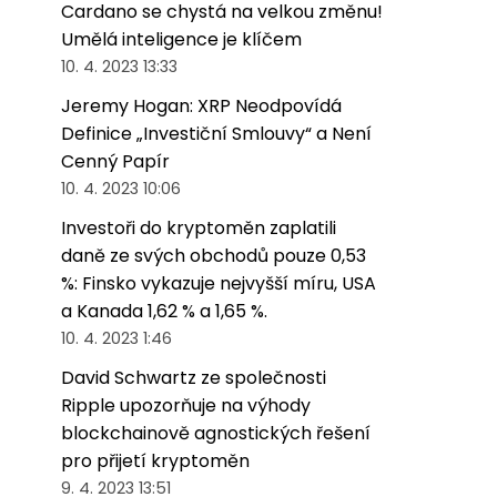
Cardano se chystá na velkou změnu!
Umělá inteligence je klíčem
10. 4. 2023 13:33
Jeremy Hogan: XRP Neodpovídá
Definice „Investiční Smlouvy“ a Není
Cenný Papír
10. 4. 2023 10:06
Investoři do kryptoměn zaplatili
daně ze svých obchodů pouze 0,53
%: Finsko vykazuje nejvyšší míru, USA
a Kanada 1,62 % a 1,65 %.
10. 4. 2023 1:46
David Schwartz ze společnosti
Ripple upozorňuje na výhody
blockchainově agnostických řešení
pro přijetí kryptoměn
9. 4. 2023 13:51