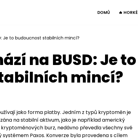
DOMŮ
🔥 HORK
: Je to budoucnost stabilních mincí?
ází na BUSD: Je to
tabilních mincí?
používají jako forma platby. Jedním z typů kryptoměn je
zána na stabilní aktivum, jako je například americký
ých kryptoměnových burz, nedávno převedla všechny své
tý systémem Paxos. Konverze byla provedena s cílem