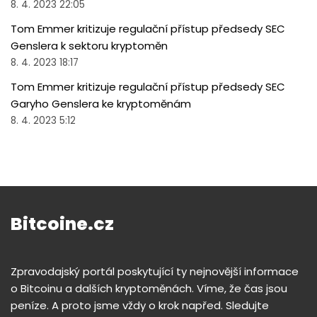
8. 4. 2023 22:05
Tom Emmer kritizuje regulační přístup předsedy SEC
Genslera k sektoru kryptoměn
8. 4. 2023 18:17
Tom Emmer kritizuje regulační přístup předsedy SEC
Garyho Genslera ke kryptoměnám
8. 4. 2023 5:12
Bitcoine.cz
Zpravodajský portál poskytující ty nejnovější informace
o Bitcoinu a dalších kryptoměnách. Víme, že čas jsou
peníze. A proto jsme vždy o krok napřed. Sledujte