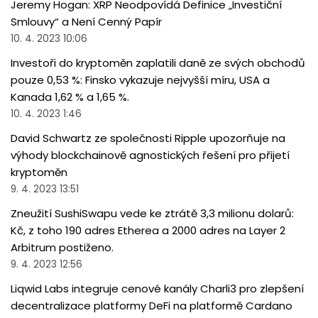
Jeremy Hogan: XRP Neodpovídá Definice „Investiční
Smlouvy“ a Není Cenný Papír
10. 4. 2023 10:06
Investoři do kryptoměn zaplatili daně ze svých obchodů
pouze 0,53 %: Finsko vykazuje nejvyšší míru, USA a
Kanada 1,62 % a 1,65 %.
10. 4. 2023 1:46
David Schwartz ze společnosti Ripple upozorňuje na
výhody blockchainově agnostických řešení pro přijetí
kryptoměn
9. 4. 2023 13:51
Zneužití SushiSwapu vede ke ztrátě 3,3 milionu dolarů:
Kč, z toho 190 adres Etherea a 2000 adres na Layer 2
Arbitrum postiženo.
9. 4. 2023 12:56
Liqwid Labs integruje cenové kanály Charli3 pro zlepšení
decentralizace platformy DeFi na platformě Cardano