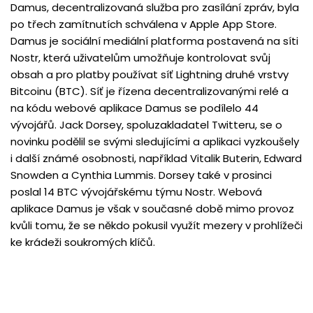
Damus, decentralizovaná služba pro zasílání zpráv, byla
po třech zamítnutích schválena v Apple App Store.
Damus je sociální mediální platforma postavená na síti
Nostr, která uživatelům umožňuje kontrolovat svůj
obsah a pro platby používat síť Lightning druhé vrstvy
Bitcoinu (BTC). Síť je řízena decentralizovanými relé a
na kódu webové aplikace Damus se podílelo 44
vývojářů. Jack Dorsey, spoluzakladatel Twitteru, se o
novinku podělil se svými sledujícími a aplikaci vyzkoušely
i další známé osobnosti, například Vitalik Buterin, Edward
Snowden a Cynthia Lummis. Dorsey také v prosinci
poslal 14 BTC vývojářskému týmu Nostr. Webová
aplikace Damus je však v současné době mimo provoz
kvůli tomu, že se někdo pokusil využít mezery v prohlížeči
ke krádeži soukromých klíčů.