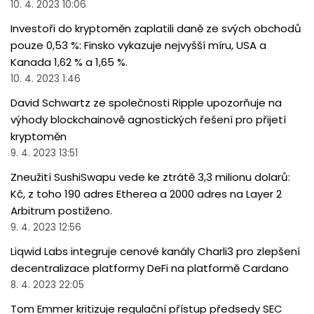
10. 4. 2023 10:06
Investoři do kryptoměn zaplatili daně ze svých obchodů
pouze 0,53 %: Finsko vykazuje nejvyšší míru, USA a
Kanada 1,62 % a 1,65 %.
10. 4. 2023 1:46
David Schwartz ze společnosti Ripple upozorňuje na
výhody blockchainově agnostických řešení pro přijetí
kryptoměn
9. 4. 2023 13:51
Zneužití SushiSwapu vede ke ztrátě 3,3 milionu dolarů:
Kč, z toho 190 adres Etherea a 2000 adres na Layer 2
Arbitrum postiženo.
9. 4. 2023 12:56
Liqwid Labs integruje cenové kanály Charli3 pro zlepšení
decentralizace platformy DeFi na platformě Cardano
8. 4. 2023 22:05
Tom Emmer kritizuje regulační přístup předsedy SEC