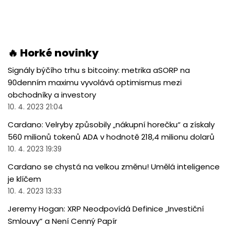
🔥 Horké novinky
Signály býčího trhu s bitcoiny: metrika aSORP na
90denním maximu vyvolává optimismus mezi
obchodníky a investory
10. 4. 2023 21:04
Cardano: Velryby způsobily „nákupní horečku“ a získaly
560 milionů tokenů ADA v hodnotě 218,4 milionu dolarů
10. 4. 2023 19:39
Cardano se chystá na velkou změnu! Umělá inteligence
je klíčem
10. 4. 2023 13:33
Jeremy Hogan: XRP Neodpovídá Definice „Investiční
Smlouvy“ a Není Cenný Papír