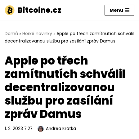
Bitcoine.cz
Menu
Přeskočit
na
obsah
Domů
»
Horké novinky
»
Apple po třech zamítnutích schválil
decentralizovanou službu pro zasílání zpráv Damus
Apple po třech
zamítnutích schválil
decentralizovanou
službu pro zasílání
zpráv Damus
1. 2. 2023 7:27
Andrea Krátká