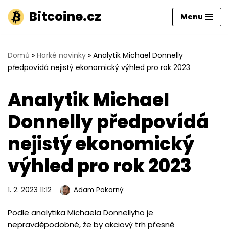
Bitcoine.cz
Menu
Přeskočit
na
obsah
Domů
»
Horké novinky
»
Analytik Michael Donnelly
předpovídá nejistý ekonomický výhled pro rok 2023
Analytik Michael
Donnelly předpovídá
nejistý ekonomický
výhled pro rok 2023
1. 2. 2023 11:12
Adam Pokorný
Podle analytika Michaela Donnellyho je
nepravděpodobné, že by akciový trh přesně