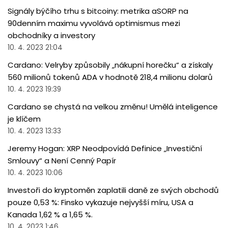
Signály býčího trhu s bitcoiny: metrika aSORP na
90denním maximu vyvolává optimismus mezi
obchodníky a investory
10. 4. 2023 21:04
Cardano: Velryby způsobily „nákupní horečku“ a získaly
560 milionů tokenů ADA v hodnotě 218,4 milionu dolarů
10. 4. 2023 19:39
Cardano se chystá na velkou změnu! Umělá inteligence
je klíčem
10. 4. 2023 13:33
Jeremy Hogan: XRP Neodpovídá Definice „Investiční
Smlouvy“ a Není Cenný Papír
10. 4. 2023 10:06
Investoři do kryptoměn zaplatili daně ze svých obchodů
pouze 0,53 %: Finsko vykazuje nejvyšší míru, USA a
Kanada 1,62 % a 1,65 %.
10. 4. 2023 1:46