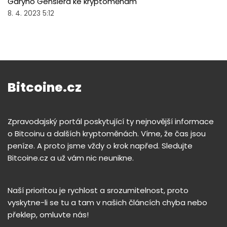
Garyho Genslera ke kryptoměnám
8. 4. 2023 5:12
Bitcoine.cz
Zpravodajský portál poskytující ty nejnovější informace
o Bitcoinu a dalších kryptoměnách. Víme, že čas jsou
peníze. A proto jsme vždy o krok napřed. Sledujte
Bitcoine.cz a už vám nic neunikne.
Naší prioritou je rychlost a srozumitelnost, proto
vyskytne-li se tu a tam v našich článcích chyba nebo
překlep, omluvte nás!