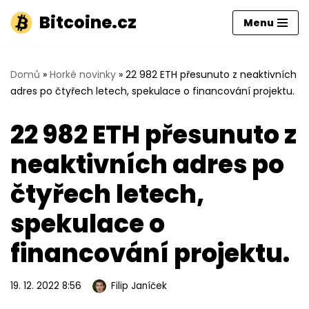
Bitcoine.cz
Menu
Přeskočit
na
obsah
Domů
»
Horké novinky
»
22 982 ETH přesunuto z neaktivních
adres po čtyřech letech, spekulace o financování projektu.
22 982 ETH přesunuto z
neaktivních adres po
čtyřech letech,
spekulace o
financování projektu.
19. 12. 2022 8:56
Filip Janíček