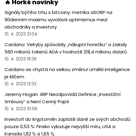
🔥 Horké novinky
Signály býčího trhu s bitcoiny: metrika aSORP na
90denním maximu vyvolává optimismus mezi
obchodníky a investory
10. 4. 2023 21:04
Cardano: Velryby způsobily „nákupní horečku“ a získaly
560 milionů tokenů ADA v hodnotě 218,4 milionu dolarů
10. 4. 2023 19:39
Cardano se chystá na velkou změnu! Umělá inteligence
je klíčem
10. 4. 2023 13:33
Jeremy Hogan: XRP Neodpovídá Definice „Investiční
Smlouvy“ a Není Cenný Papír
10. 4. 2023 10:06
Investoři do kryptoměn zaplatili daně ze svých obchodů
pouze 0,53 %: Finsko vykazuje nejvyšší míru, USA a
Kanada 1,62 % a 1,65 %.