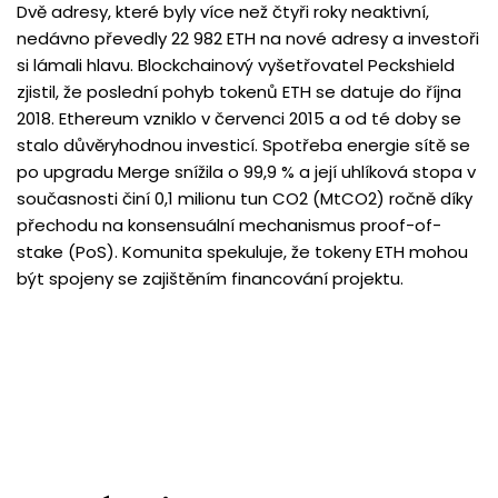
Dvě adresy, které byly více než čtyři roky neaktivní,
nedávno převedly 22 982 ETH na nové adresy a investoři
si lámali hlavu. Blockchainový vyšetřovatel Peckshield
zjistil, že poslední pohyb tokenů ETH se datuje do října
2018. Ethereum vzniklo v červenci 2015 a od té doby se
stalo důvěryhodnou investicí. Spotřeba energie sítě se
po upgradu Merge snížila o 99,9 % a její uhlíková stopa v
současnosti činí 0,1 milionu tun CO2 (MtCO2) ročně díky
přechodu na konsensuální mechanismus proof-of-
stake (PoS). Komunita spekuluje, že tokeny ETH mohou
být spojeny se zajištěním financování projektu.